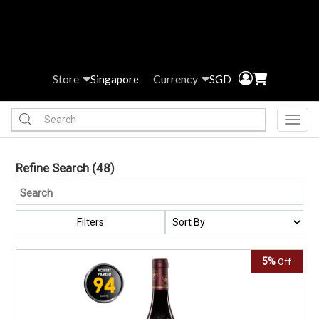
Store
Currency
Singapore
SGD
Toggl
Refine Search
(48)
Filters
5%
Off