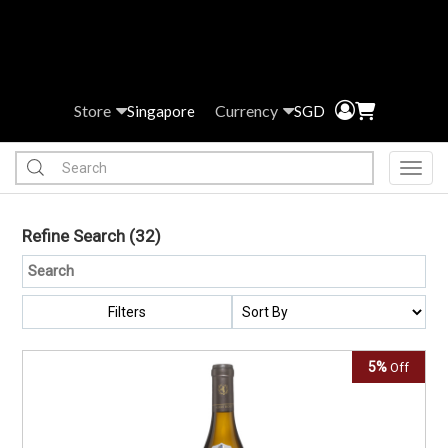
Store
Currency
Singapore
SGD
Toggl
Refine Search
(32)
Filters
5%
Off